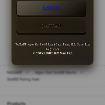
Minimal Withdraw Rp 50.000
LOGIN
DAFTAR
LOGIN
DAFTAR
NAGARP: Agen Slot Slot88 Resmi Gacor Paling Hoki Server Luar
Negri 2026
© COPYRIGHT 2026 NAGARP
Layer Popup Close
NAGARP
>
Agen Slot Slot88 Resmi
>
Slot88 Paling Hoki
Buka
Footer Navigation
Products